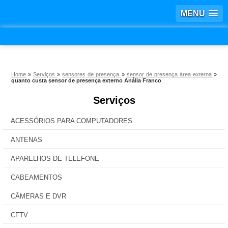
MENU
Home
»
Serviços
»
sensores de presença
»
sensor de presença área externa
»
quanto custa sensor de presença externo Anália Franco
Serviços
ACESSÓRIOS PARA COMPUTADORES
ANTENAS
APARELHOS DE TELEFONE
CABEAMENTOS
CÂMERAS E DVR
CFTV