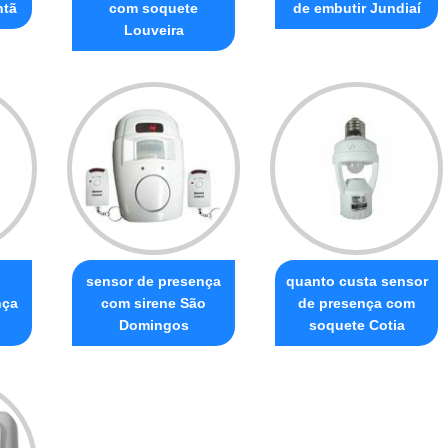
ntã
com soquete
de embutir Jundiaí
Louveira
o
sensor de presença
quanto custa sensor
nça
com sirene São
de presença com
Domingos
soquete Cotia