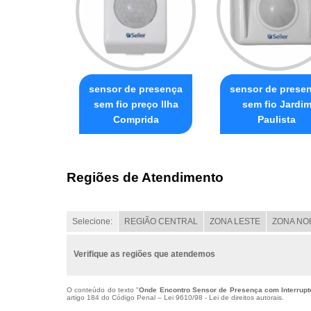
sensor de presença
sensor de prese
sem fio preço Ilha
sem fio Jardi
Comprida
Paulista
Regiões de Atendimento
Selecione:
REGIÃO CENTRAL
ZONA LESTE
ZONA NO
Verifique as regiões que atendemos
O conteúdo do texto "
Onde Encontro Sensor de Presença com Interrupto
artigo 184 do Código Penal –
Lei 9610/98 - Lei de direitos autorais
.