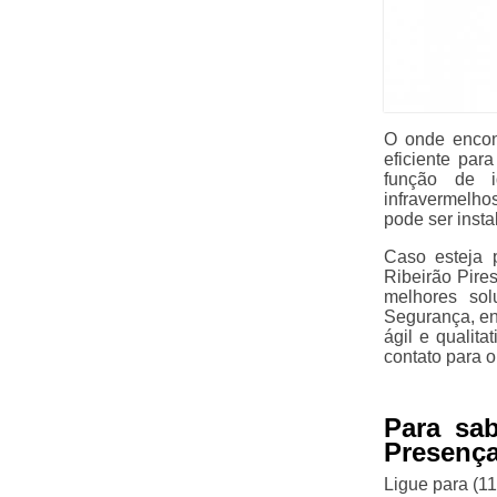
O onde encont
eficiente par
função de i
infravermelh
pode ser insta
Caso esteja 
Ribeirão Pire
melhores sol
Segurança, ent
ágil e qualit
contato para o
Para sa
Presença
Ligue para
(1