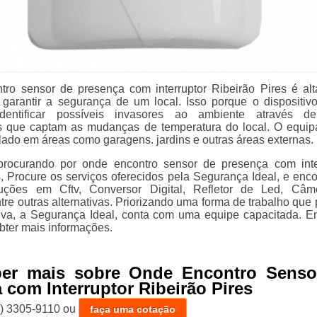
ro sensor de presença com interruptor Ribeirão Pires é al
a garantir a segurança de um local. Isso porque o dispositiv
dentificar possíveis invasores ao ambiente através de
os que captam as mudanças de temperatura do local. O equi
lado em áreas como garagens. jardins e outras áreas externas.
procurando por onde encontro sensor de presença com inte
s, Procure os serviços oferecidos pela Segurança Ideal, e enco
uções em Cftv, Conversor Digital, Refletor de Led, Câm
re outras alternativas. Priorizando uma forma de trabalho que 
ativa, a Segurança Ideal, conta com uma equipe capacitada. E
bter mais informações.
ber mais sobre Onde Encontro Senso
 com Interruptor Ribeirão Pires
1) 3305-9110
ou
faça uma cotação