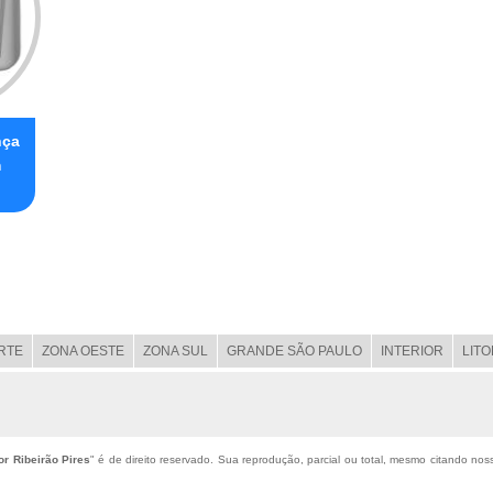
nça
m
RTE
ZONA OESTE
ZONA SUL
GRANDE SÃO PAULO
INTERIOR
LIT
r Ribeirão Pires
" é de direito reservado. Sua reprodução, parcial ou total, mesmo citando noss