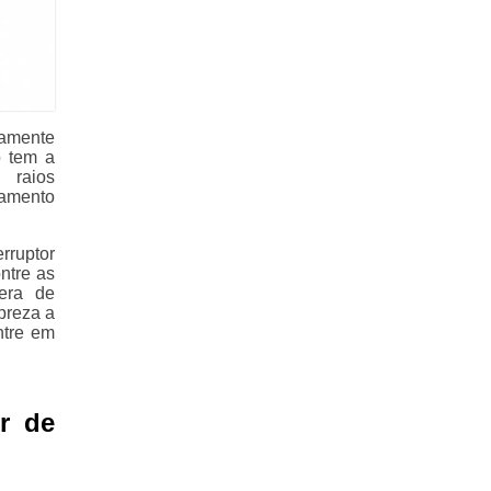
tamente
o tem a
 raios
pamento
rruptor
ntre as
era de
preza a
ntre em
r de