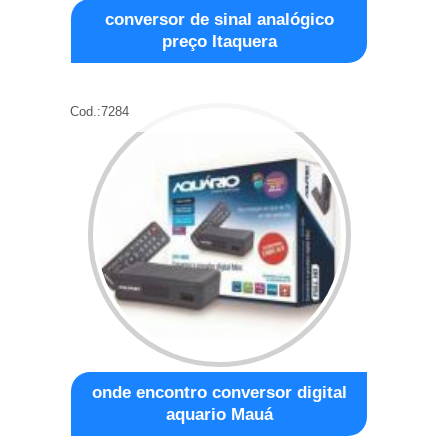
conversor de sinal analógico
preço Itaquera
Cod.:
7284
onde encontro conversor digital
aquario Mauá