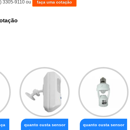
1) 3305-9110
ou
faça uma cotação
otação
nça
quanto custa sensor
quanto custa sensor