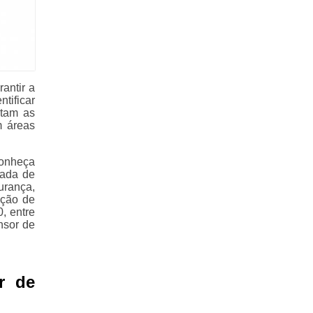
antir a
tificar
ptam as
m áreas
Conheça
pada de
urança,
nção de
, entre
nsor de
r de