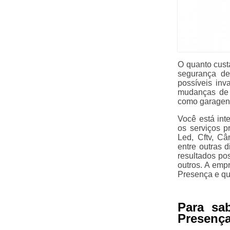
O quanto custa
segurança de
possíveis inv
mudanças de 
como garagens.
Você está int
os serviços p
Led, Cftv, C
entre outras 
resultados po
outros. A emp
Presença e qua
Para sa
Presença