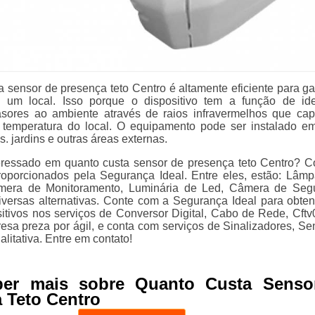
 sensor de presença teto Centro é altamente eficiente para gar
 um local. Isso porque o dispositivo tem a função de iden
asores ao ambiente através de raios infravermelhos que ca
temperatura do local. O equipamento pode ser instalado e
 jardins e outras áreas externas.
eressado em quanto custa sensor de presença teto Centro? 
roporcionados pela Segurança Ideal. Entre eles, estão: Lâm
âmera de Monitoramento, Luminária de Led, Câmera de Seg
diversas alternativas. Conte com a Segurança Ideal para obte
sitivos nos serviços de Conversor Digital, Cabo de Rede, Cftv0
resa preza por ágil, e conta com serviços de Sinalizadores, Se
litativa. Entre em contato!
ber mais sobre Quanto Custa Senso
 Teto Centro