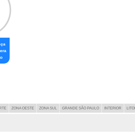
nça
era
ço
RTE
ZONA OESTE
ZONA SUL
GRANDE SÃO PAULO
INTERIOR
LIT