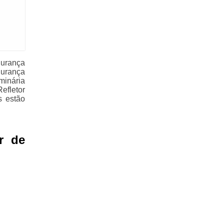
gurança
gurança
minária
Refletor
s estão
r de