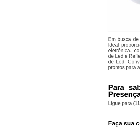
Em busca de 
Ideal propor
eletrônica., 
de Led e Refle
de Led, Conve
prontos para 
Para sa
Presença
Ligue para
(1
Faça sua c