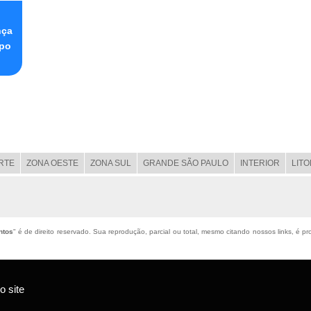
o
nça
mpo
RTE
ZONA OESTE
ZONA SUL
GRANDE SÃO PAULO
INTERIOR
LIT
ntos
" é de direito reservado. Sua reprodução, parcial ou total, mesmo citando nossos links, é pr
 site