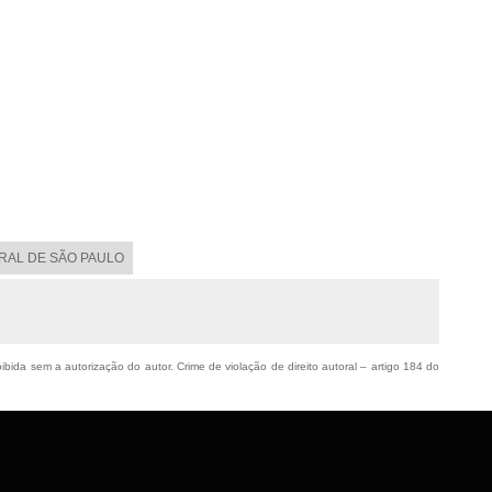
ORAL DE SÃO PAULO
oibida sem a autorização do autor. Crime de violação de direito autoral – artigo 184 do