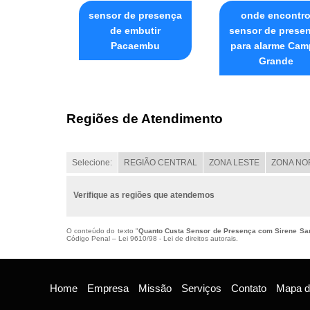
sensor de presença
onde encontr
de embutir
sensor de prese
Pacaembu
para alarme Ca
Grande
Regiões de Atendimento
Selecione:
REGIÃO CENTRAL
ZONA LESTE
ZONA NO
Verifique as regiões que atendemos
O conteúdo do texto "
Quanto Custa Sensor de Presença com Sirene Sa
Código Penal –
Lei 9610/98 - Lei de direitos autorais
.
Home
Empresa
Missão
Serviços
Contato
Mapa do