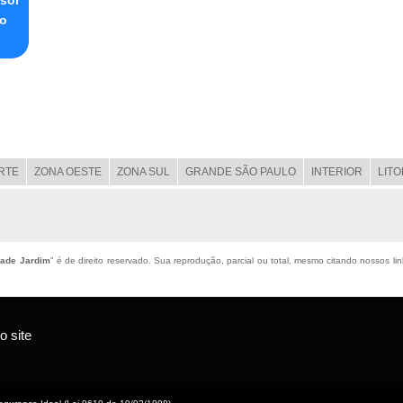
to
RTE
ZONA OESTE
ZONA SUL
GRANDE SÃO PAULO
INTERIOR
LIT
dade Jardim
" é de direito reservado. Sua reprodução, parcial ou total, mesmo citando nossos link
 site