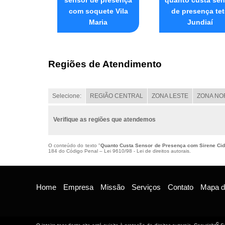
com soquete Vila
de presença te
Maria
Jundiaí
Regiões de Atendimento
Selecione:
REGIÃO CENTRAL
ZONA LESTE
ZONA NO
Verifique as regiões que atendemos
O conteúdo do texto "
Quanto Custa Sensor de Presença com Sirene Ci
184 do Código Penal –
Lei 9610/98 - Lei de direitos autorais
.
Home
Empresa
Missão
Serviços
Contato
Mapa do
©