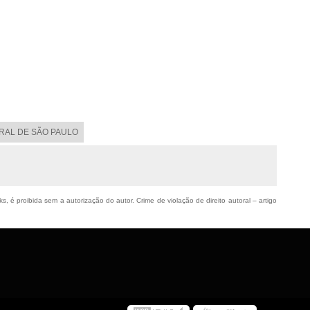
ORAL DE SÃO PAULO
s, é proibida sem a autorização do autor. Crime de violação de direito autoral – artigo