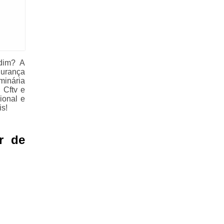
dim? A
urança
minária
 Cftv e
ional e
is!
r de