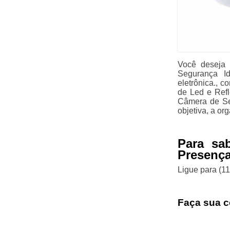
Você deseja 
Segurança I
eletrônica., 
de Led e Refle
Câmera de Se
objetiva, a or
Para sa
Presença
Ligue para
(1
Faça sua c