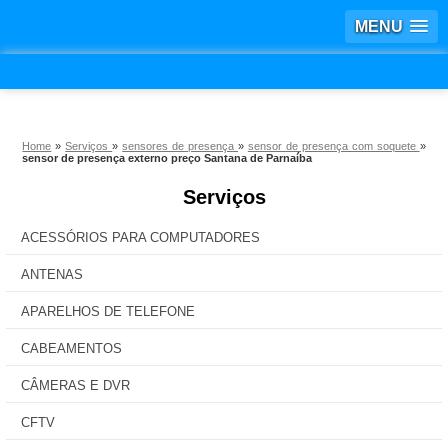
MENU
Home
»
Serviços
»
sensores de presença
»
sensor de presença com soquete
»
sensor de presença externo preço Santana de Parnaíba
Serviços
ACESSÓRIOS PARA COMPUTADORES
ANTENAS
APARELHOS DE TELEFONE
CABEAMENTOS
CÂMERAS E DVR
CFTV