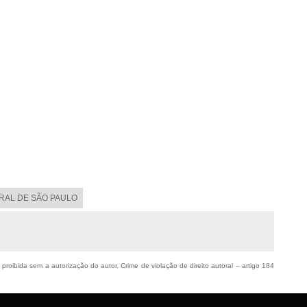
ORAL DE SÃO PAULO
 proibida sem a autorização do autor. Crime de violação de direito autoral – artigo 184