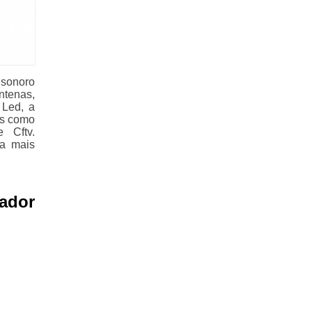
sonoro
ntenas,
 Led, a
os como
 Cftv.
ba mais
ador