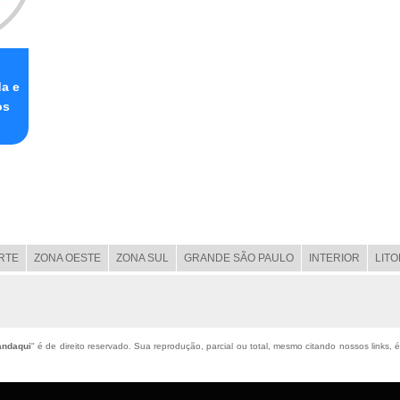
da e
os
RTE
ZONA OESTE
ZONA SUL
GRANDE SÃO PAULO
INTERIOR
LIT
andaqui
" é de direito reservado. Sua reprodução, parcial ou total, mesmo citando nossos links, é