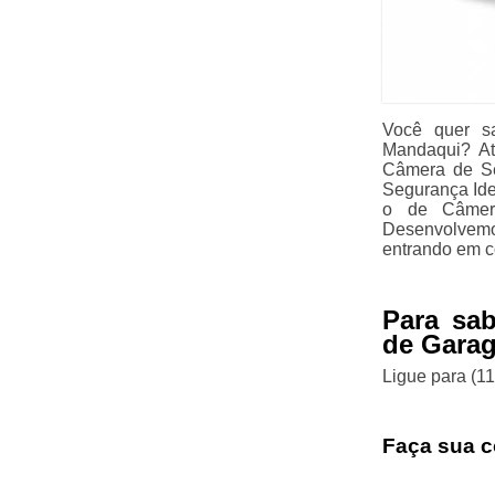
Você quer s
Mandaqui? At
Câmera de Se
Segurança Ide
o de Câmera
Desenvolvemo
entrando em c
Para sa
de Gara
Ligue para
(1
Faça sua c