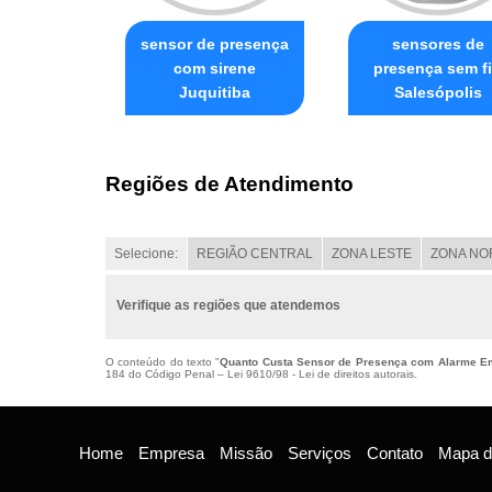
sensor de presença
sensores de
com sirene
presença sem f
Juquitiba
Salesópolis
Regiões de Atendimento
Selecione:
REGIÃO CENTRAL
ZONA LESTE
ZONA NO
Verifique as regiões que atendemos
O conteúdo do texto "
Quanto Custa Sensor de Presença com Alarme 
184 do Código Penal –
Lei 9610/98 - Lei de direitos autorais
.
Home
Empresa
Missão
Serviços
Contato
Mapa do