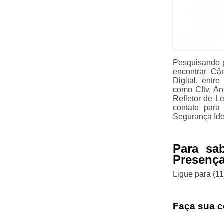
Pesquisando 
encontrar Câ
Digital, entr
como Cftv, A
Refletor de L
contato para
Segurança Ide
Para sa
Presenç
Ligue para
(1
Faça sua c