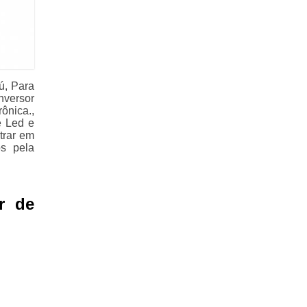
ú, Para
versor
ônica.,
e Led e
trar em
os pela
r de