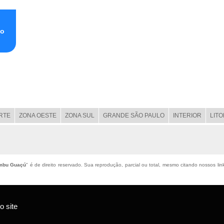
io
RTE
ZONA OESTE
ZONA SUL
GRANDE SÃO PAULO
INTERIOR
LIT
Embu Guaçú
" é de direito reservado. Sua reprodução, parcial ou total, mesmo citando nossos link
 site