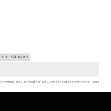
ORAL DE SÃO PAULO
s, é proibida sem a autorização do autor. Crime de violação de direito autoral – artigo