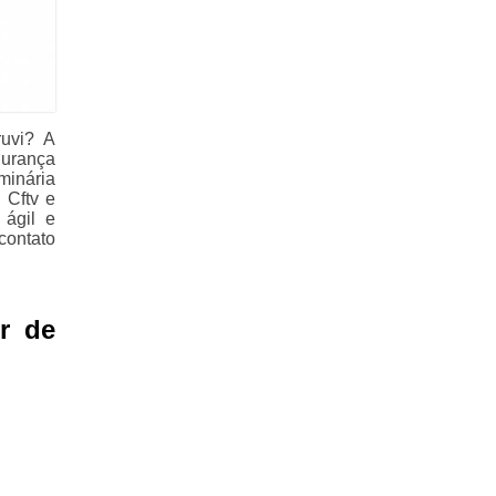
uvi? A
urança
minária
 Cftv e
 ágil e
contato
r de