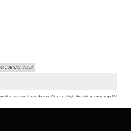
ORAL DE SÃO PAULO
 proibida sem a autorização do autor. Crime de violação de direito autoral – artigo 184