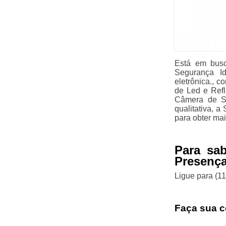
Está em busc
Segurança I
eletrônica., 
de Led e Refle
Câmera de Se
qualitativa, 
para obter ma
Para sa
Presença
Ligue para
(1
Faça sua c