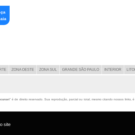
nça
aia
RTE
ZONA OESTE
ZONA SUL
GRANDE SÃO PAULO
INTERIOR
LIT
curuvi
" é de direito reservado. Sua reprodução, parcial ou total, mesmo citando nossos links, é
 site