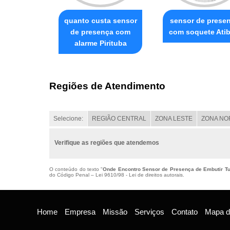
quanto custa sensor
sensor de prese
de presença com
com soquete Atib
alarme Pirituba
Regiões de Atendimento
Selecione:
REGIÃO CENTRAL
ZONA LESTE
ZONA NO
Verifique as regiões que atendemos
O conteúdo do texto "
Onde Encontro Sensor de Presença de Embutir Tu
do Código Penal –
Lei 9610/98 - Lei de direitos autorais
.
Home
Empresa
Missão
Serviços
Contato
Mapa do