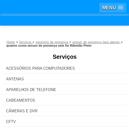
MENU
Home
»
Serviços
»
sensores de presença
»
sensor de presença para alarme
»
quanto custa sensor de presença sem fio Ribeirão Preto
Serviços
ACESSÓRIOS PARA COMPUTADORES
ANTENAS
APARELHOS DE TELEFONE
CABEAMENTOS
CÂMERAS E DVR
CFTV