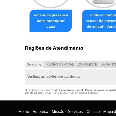
sensor de presença
onde encontr
com interruptor
sensor de prese
Lapa
de embutir Jund
Regiões de Atendimento
Selecione:
REGIÃO CENTRAL
ZONA LESTE
ZONA NO
Verifique as regiões que atendemos
O conteúdo do texto "
Onde Encontro Sensor de Presença para Lâmpad
184 do Código Penal –
Lei 9610/98 - Lei de direitos autorais
.
Home
Empresa
Missão
Serviços
Contato
Mapa do