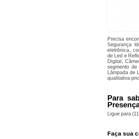
Precisa enco
Segurança Id
eletrônica., 
de Led e Refle
Digital, Câme
segmento de 
Lâmpada de Le
qualitativa pr
Para sa
Presenç
Ligue para
(1
Faça sua c