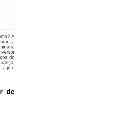
rema? A
gurança
minária
nversor
iços do
urança,
 ágil e
r de