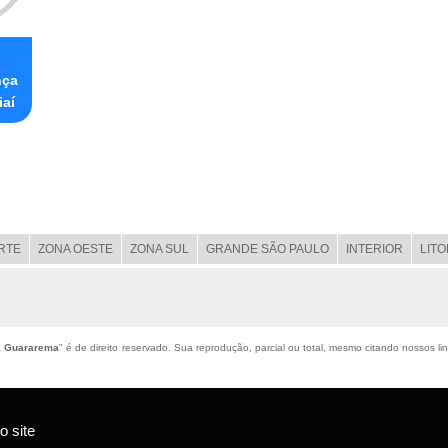
o
nça
iaí
RTE
ZONA OESTE
ZONA SUL
GRANDE SÃO PAULO
INTERIOR
LIT
a Guararema
" é de direito reservado. Sua reprodução, parcial ou total, mesmo citando nossos lin
 site