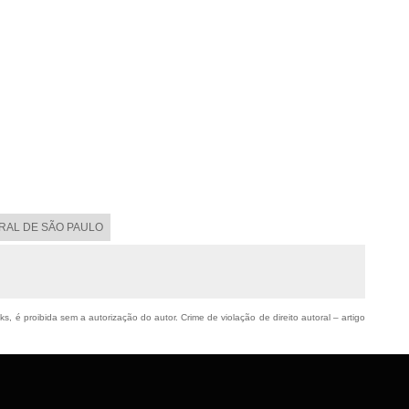
ORAL DE SÃO PAULO
ks, é proibida sem a autorização do autor. Crime de violação de direito autoral – artigo