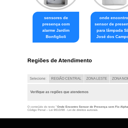
sensores de
onde encontr
presença com
sensor de prese
alarme Jardim
para lâmpada S
Bonfiglioli
José dos Camp
Regiões de Atendimento
Selecione:
REGIÃO CENTRAL
ZONA LESTE
ZONA NO
Verifique as regiões que atendemos
O conteúdo do texto "
Onde Encontro Sensor de Presença sem Fio Alpha
Código Penal –
Lei 9610/98 - Lei de direitos autorais
.