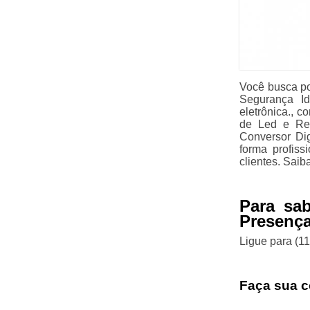
Você busca po
Segurança I
eletrônica., 
de Led e Ref
Conversor Dig
forma profiss
clientes. Saib
Para sa
Presença
Ligue para
(1
Faça sua c