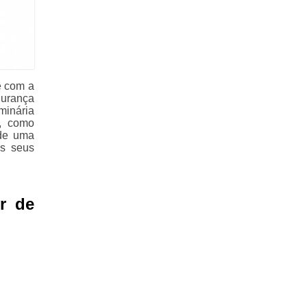
e com a
urança
minária
s, como
 de uma
os seus
r de