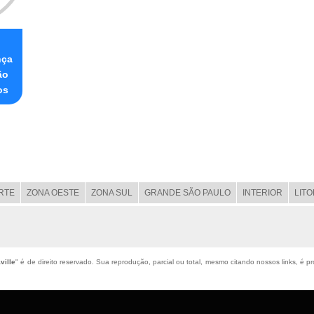
o
nça
ão
os
RTE
ZONA OESTE
ZONA SUL
GRANDE SÃO PAULO
INTERIOR
LIT
ville
" é de direito reservado. Sua reprodução, parcial ou total, mesmo citando nossos links, é pr