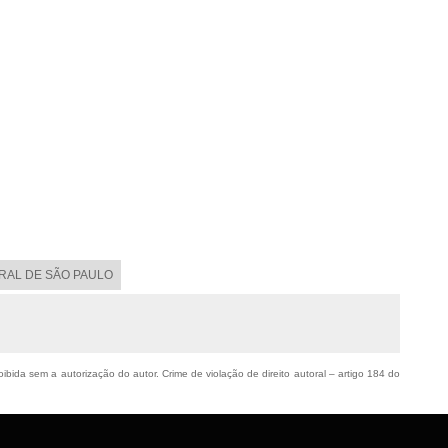
ORAL DE SÃO PAULO
oibida sem a autorização do autor. Crime de violação de direito autoral – artigo 184 do