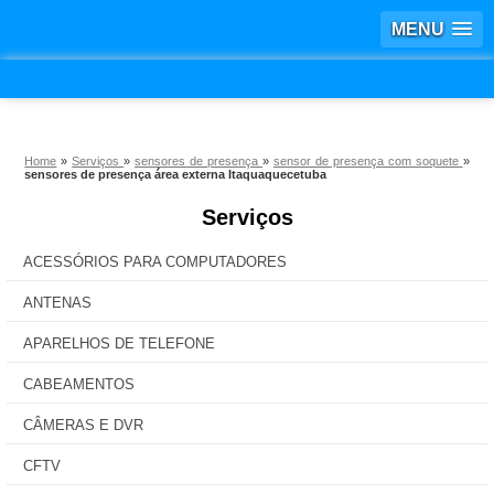
MENU
Home
»
Serviços
»
sensores de presença
»
sensor de presença com soquete
»
sensores de presença área externa Itaquaquecetuba
Serviços
ACESSÓRIOS PARA COMPUTADORES
ANTENAS
APARELHOS DE TELEFONE
CABEAMENTOS
CÂMERAS E DVR
CFTV