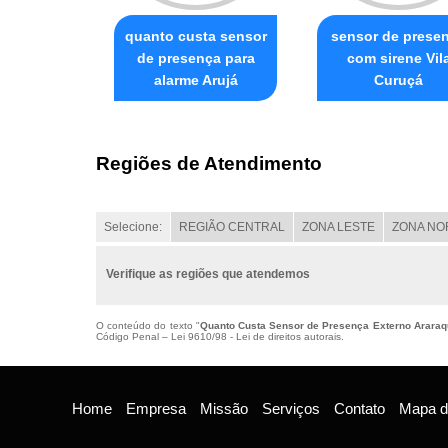
quanto custa sensor
sensor de prese
de presença para
com sirene Vil
alarme Arujá
Curuçá
Regiões de Atendimento
Selecione:
REGIÃO CENTRAL
ZONA LESTE
ZONA NO
Verifique as regiões que atendemos
O conteúdo do texto "
Quanto Custa Sensor de Presença Externo Araraq
Código Penal –
Lei 9610/98 - Lei de direitos autorais
.
Home
Empresa
Missão
Serviços
Contato
Mapa do