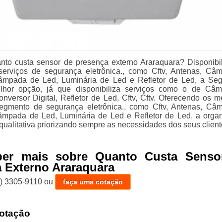
to custa sensor de presença externo Araraquara? Disponibi
serviços de segurança eletrônica., como Cftv, Antenas, Câ
âmpada de Led, Luminária de Led e Refletor de Led, a Se
lhor opção, já que disponibiliza serviços como o de Câ
nversor Digital, Refletor de Led, Cftv, Cftv. Oferecendo os m
segmento de segurança eletrônica., como Cftv, Antenas, Câ
âmpada de Led, Luminária de Led e Refletor de Led, a orga
 qualitativa priorizando sempre as necessidades dos seus client
ber mais sobre Quanto Custa Senso
 Externo Araraquara
1) 3305-9110
ou
faça uma cotação
otação