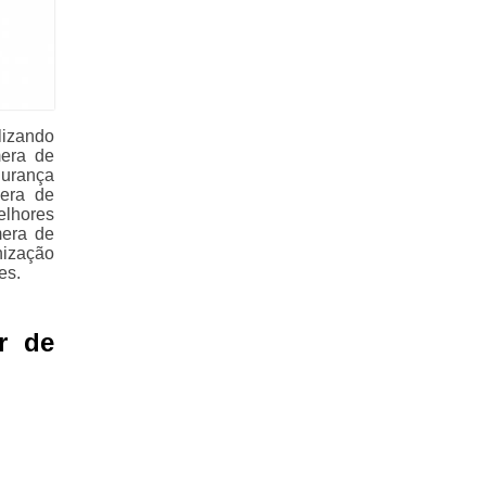
lizando
mera de
gurança
mera de
elhores
mera de
nização
es.
r de