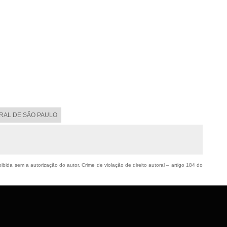
ORAL DE SÃO PAULO
oibida sem a autorização do autor. Crime de violação de direito autoral – artigo 184 do