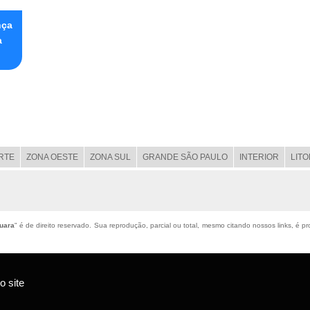
nça
a
RTE
ZONA OESTE
ZONA SUL
GRANDE SÃO PAULO
INTERIOR
LIT
uara
" é de direito reservado. Sua reprodução, parcial ou total, mesmo citando nossos links, é pr
 site